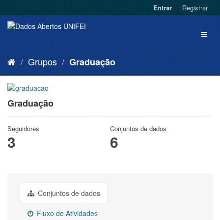
Entrar
Registrar
Grupos
Graduação
Graduação
Seguidores
Conjuntos de dados
3
6
Conjuntos de dados
Fluxo de Atividades