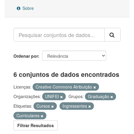
Sobre
Ordenar por
6 conjuntos de dados encontrados
Licenças:
Creative Commons Atribuição
Organizações:
UNIFEI
Grupos:
Graduação
Etiquetas:
Cursos
Ingressantes
Curriculares
Filtrar Resultados