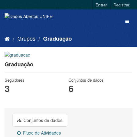
Entrar
Registrar
Grupos
Graduação
Graduação
Seguidores
Conjuntos de dados
3
6
Conjuntos de dados
Fluxo de Atividades