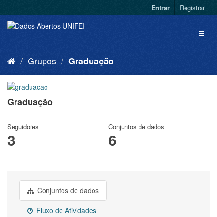
Entrar
Registrar
Grupos
Graduação
Graduação
Seguidores
Conjuntos de dados
3
6
Conjuntos de dados
Fluxo de Atividades