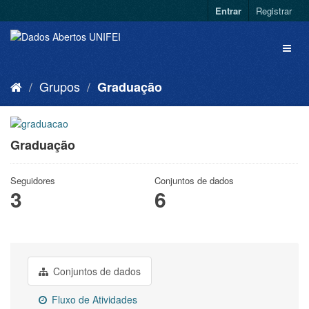
Entrar
Registrar
Grupos
Graduação
Graduação
Seguidores
Conjuntos de dados
3
6
Conjuntos de dados
Fluxo de Atividades