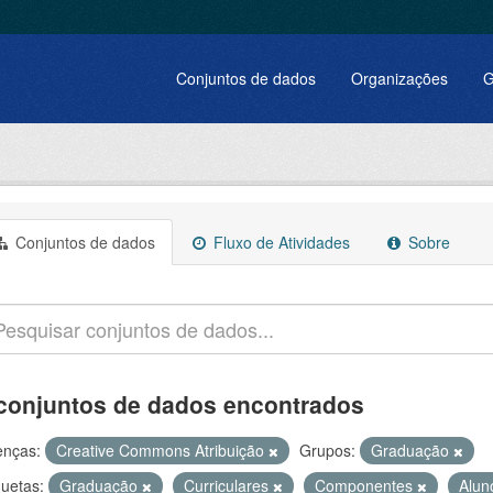
Conjuntos de dados
Organizações
G
Conjuntos de dados
Fluxo de Atividades
Sobre
conjuntos de dados encontrados
enças:
Creative Commons Atribuição
Grupos:
Graduação
quetas:
Graduação
Curriculares
Componentes
Alu