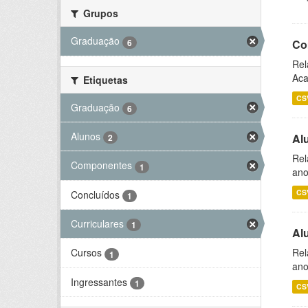
Grupos
Graduação
6
Co
Rel
Aca
Etiquetas
CS
Graduação
6
Alunos
Al
2
Rel
Componentes
1
ano
CS
Concluídos
1
Curriculares
1
Al
Rel
Cursos
1
ano
Ingressantes
1
CS