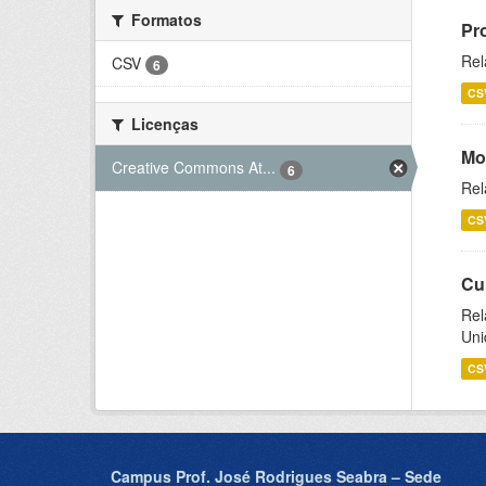
Formatos
Pr
Rel
CSV
6
CS
Licenças
Mo
Creative Commons At...
6
Rel
CS
Cu
Rel
Uni
CS
Campus Prof. José Rodrigues Seabra – Sede