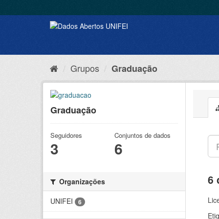
Grupos
Graduação
Graduação
Seguidores
Conjuntos de dados
3
6
6 
Organizações
Lic
UNIFEI
6
Eti