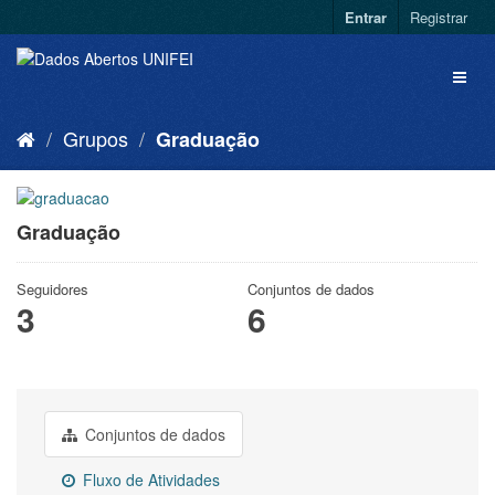
Entrar
Registrar
Grupos
Graduação
Graduação
Seguidores
Conjuntos de dados
3
6
Conjuntos de dados
Fluxo de Atividades