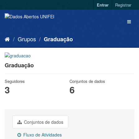
Entrar
Registrar
Grupos
Graduação
Graduação
Seguidores
Conjuntos de dados
3
6
Conjuntos de dados
Fluxo de Atividades