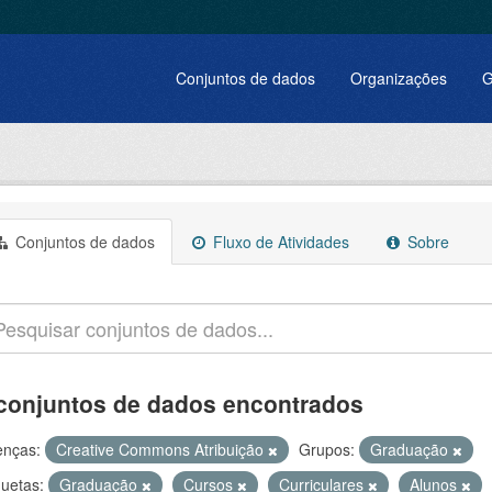
Conjuntos de dados
Organizações
G
Conjuntos de dados
Fluxo de Atividades
Sobre
conjuntos de dados encontrados
enças:
Creative Commons Atribuição
Grupos:
Graduação
quetas:
Graduação
Cursos
Curriculares
Alunos