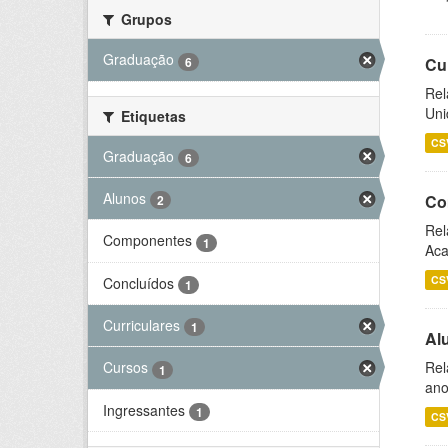
Grupos
Graduação
6
Cu
Rel
Uni
Etiquetas
CS
Graduação
6
Alunos
Co
2
Rel
Componentes
1
Aca
CS
Concluídos
1
Curriculares
1
Al
Rel
Cursos
1
ano
Ingressantes
1
CS