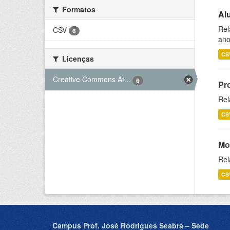
Formatos
Al
Rel
CSV
6
ano
CS
Licenças
Creative Commons At...
6
Pr
Rel
CS
Mo
Rel
CS
Campus Prof. José Rodrigues Seabra – Sede