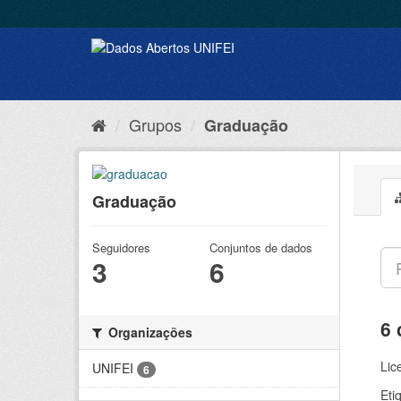
Grupos
Graduação
Graduação
Seguidores
Conjuntos de dados
3
6
6 
Organizações
Lic
UNIFEI
6
Eti