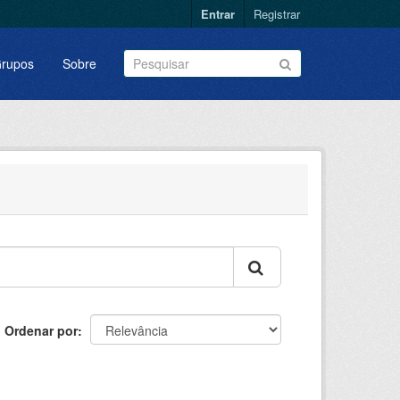
Entrar
Registrar
rupos
Sobre
Ordenar por