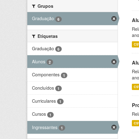
Grupos
Graduação
6
Al
Rel
ano
Etiquetas
CS
Graduação
6
Alunos
Al
2
Rel
Componentes
1
ano
CS
Concluídos
1
Curriculares
1
Pr
Rel
Cursos
1
CS
Ingressantes
1