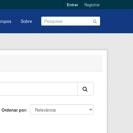
Entrar
Registrar
rupos
Sobre
Ordenar por