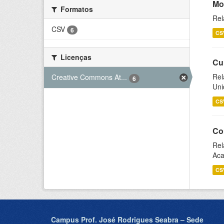
Mo
Formatos
Rel
CSV
6
CS
Licenças
Cu
Rel
Creative Commons At...
6
Uni
CS
Co
Rel
Aca
CS
Campus Prof. José Rodrigues Seabra – Sede