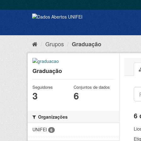
Grupos
Graduação
Graduação
Seguidores
Conjuntos de dados
3
6
6 
Organizações
Lic
UNIFEI
6
Eti