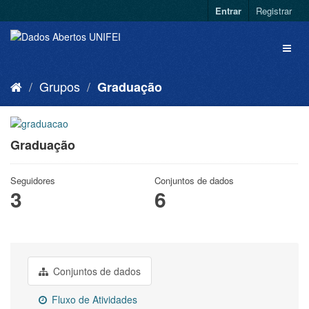
Entrar
Registrar
Grupos
Graduação
Graduação
Seguidores
Conjuntos de dados
3
6
Conjuntos de dados
Fluxo de Atividades