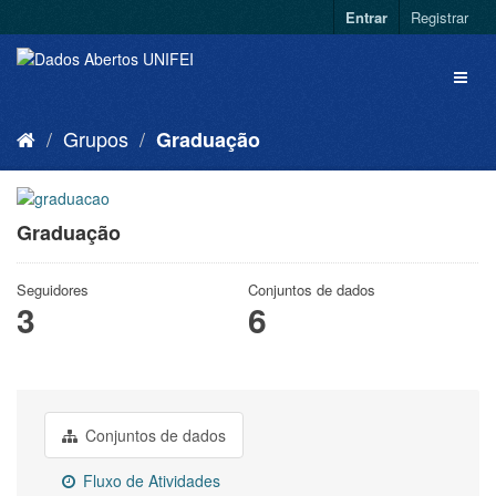
Entrar
Registrar
Grupos
Graduação
Graduação
Seguidores
Conjuntos de dados
3
6
Conjuntos de dados
Fluxo de Atividades