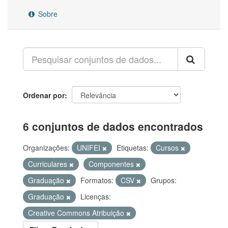
Sobre
Ordenar por
6 conjuntos de dados encontrados
Organizações:
UNIFEI
Etiquetas:
Cursos
Curriculares
Componentes
Graduação
Formatos:
CSV
Grupos:
Graduação
Licenças:
Creative Commons Atribuição