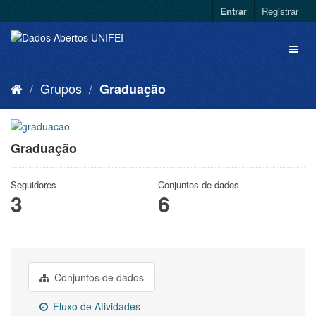
Entrar
Registrar
Grupos
Graduação
Graduação
Seguidores
Conjuntos de dados
3
6
Conjuntos de dados
Fluxo de Atividades