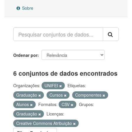
Sobre
Ordenar por
6 conjuntos de dados encontrados
Organizações:
UNIFEI
Etiquetas:
Graduação
Cursos
Componentes
Alunos
Formatos:
CSV
Grupos:
Graduação
Licenças:
Creative Commons Atribuição