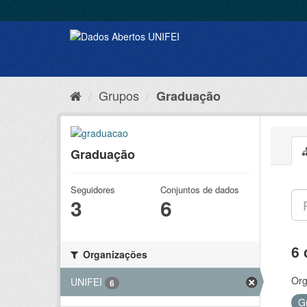
Grupos
Graduação
Graduação
Seguidores
Conjuntos de dados
3
6
6 
Organizações
Org
UNIFEI
6
G