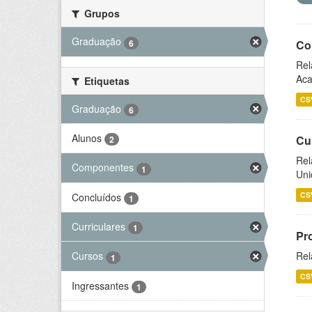
Grupos
Graduação
6
Co
Rel
Aca
Etiquetas
CS
Graduação
6
Alunos
Cu
2
Rel
Componentes
1
Uni
CS
Concluídos
1
Curriculares
1
Pr
Rel
Cursos
1
CS
Ingressantes
1