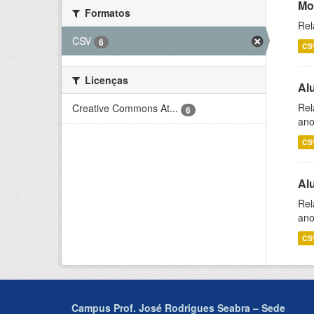
Mo
Formatos
Rel
CSV
6
CS
Licenças
Al
Rel
Creative Commons At...
6
ano
CS
Al
Rel
ano
CS
Campus Prof. José Rodrigues Seabra – Sede