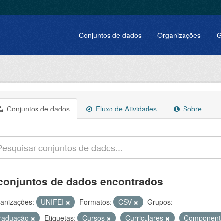
Conjuntos de dados
Organizações
G
Conjuntos de dados
Fluxo de Atividades
Sobre
conjuntos de dados encontrados
anizações:
UNIFEI
Formatos:
CSV
Grupos:
raduação
Etiquetas:
Cursos
Curriculares
Componen