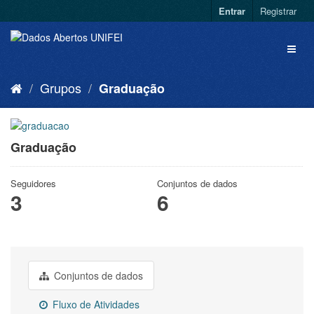
Entrar
Registrar
Grupos
Graduação
Graduação
Seguidores
Conjuntos de dados
3
6
Conjuntos de dados
Fluxo de Atividades