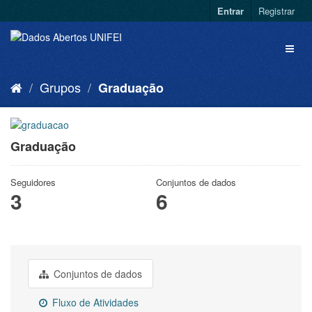
Entrar
Registrar
Grupos
Graduação
Graduação
Seguidores
Conjuntos de dados
3
6
Conjuntos de dados
Fluxo de Atividades