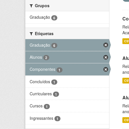
Grupos
Graduação
6
Co
Rel
Aca
Etiquetas
CS
Graduação
6
Alunos
Al
2
Rel
Componentes
1
ano
CS
Concluídos
1
Curriculares
1
Al
Rel
Cursos
1
ano
Ingressantes
1
CS