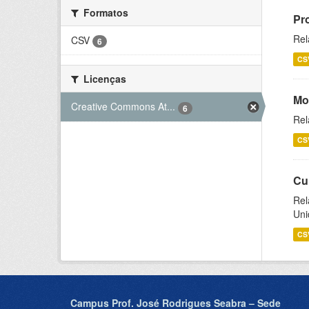
Formatos
Pr
Rel
CSV
6
CS
Licenças
Mo
Creative Commons At...
6
Rel
CS
Cu
Rel
Uni
CS
Campus Prof. José Rodrigues Seabra – Sede