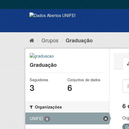
Grupos
Graduação
Graduação
Seguidores
Conjuntos de dados
3
6
6 
Organizações
Org
UNIFEI
6
G