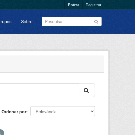
Entrar
Registrar
rupos
Sobre
Ordenar por