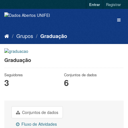
Entrar
Registrar
Grupos
Graduação
Graduação
Seguidores
Conjuntos de dados
3
6
Conjuntos de dados
Fluxo de Atividades