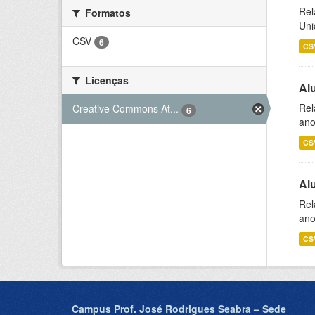
Rel
Formatos
Uni
CSV
6
CS
Licenças
Al
Rel
Creative Commons At...
6
ano
CS
Al
Rel
ano
CS
Campus Prof. José Rodrigues Seabra – Sede