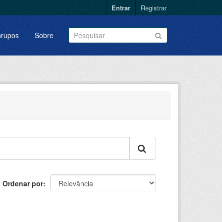
Entrar
Registrar
rupos
Sobre
Ordenar por