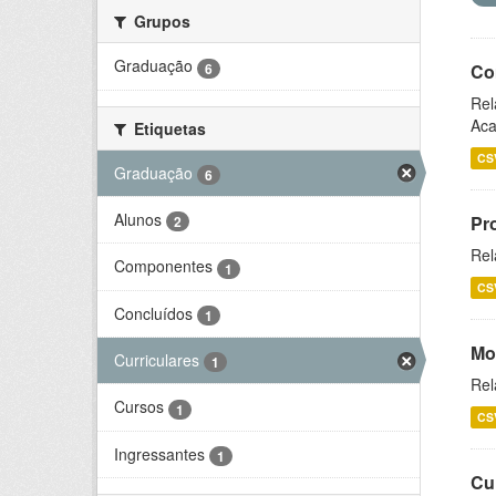
Grupos
Graduação
6
Co
Rel
Aca
Etiquetas
CS
Graduação
6
Alunos
Pr
2
Rel
Componentes
1
CS
Concluídos
1
Mo
Curriculares
1
Rel
Cursos
1
CS
Ingressantes
1
Cu