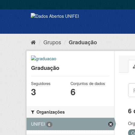
Grupos
Graduação
Graduação
Seguidores
Conjuntos de dados
3
6
6 
Organizações
Org
UNIFEI
6
C