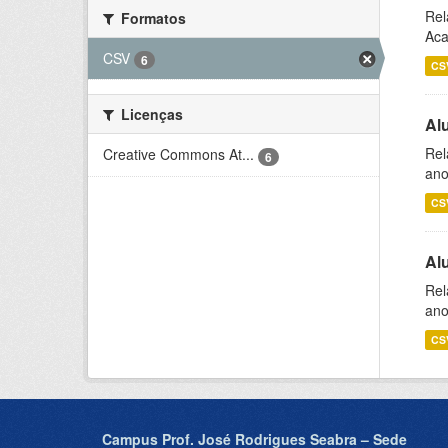
Rel
Formatos
Aca
CSV
6
CS
Licenças
Al
Rel
Creative Commons At...
6
ano
CS
Al
Rel
ano
CS
Campus Prof. José Rodrigues Seabra – Sede