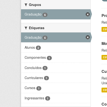
Grupos
Graduação
6
Pr
Rel
Etiquetas
CS
Graduação
6
Mo
Alunos
2
Rel
Componentes
CS
1
Concluídos
1
Cu
Curriculares
Rel
1
Uni
Cursos
1
CS
Ingressantes
1
Co