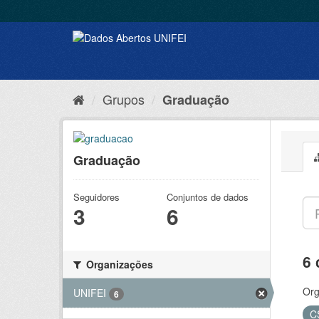
Grupos
Graduação
Graduação
Seguidores
Conjuntos de dados
3
6
6 
Organizações
Org
UNIFEI
6
C