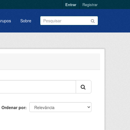
Entrar
Registrar
rupos
Sobre
Ordenar por