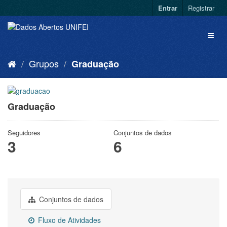
Entrar
Registrar
Grupos
Graduação
Graduação
Seguidores
Conjuntos de dados
3
6
Conjuntos de dados
Fluxo de Atividades