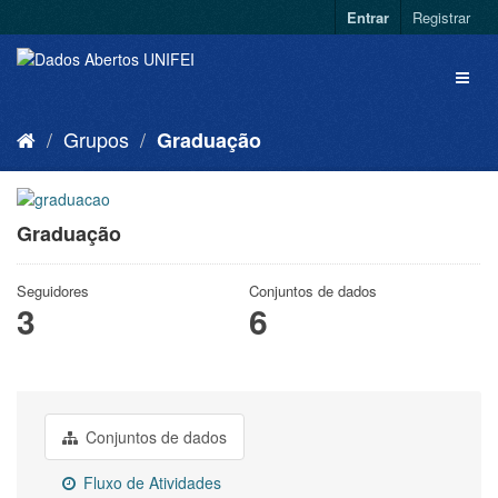
Entrar
Registrar
Grupos
Graduação
Graduação
Seguidores
Conjuntos de dados
3
6
Conjuntos de dados
Fluxo de Atividades