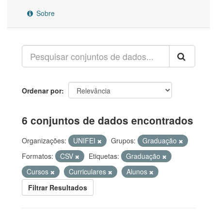
Sobre
Ordenar por
6 conjuntos de dados encontrados
Organizações:
UNIFEI
Grupos:
Graduação
Formatos:
CSV
Etiquetas:
Graduação
Cursos
Curriculares
Alunos
Filtrar Resultados