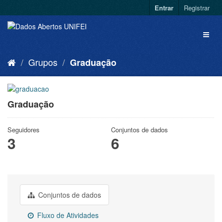
Entrar
Registrar
Grupos
Graduação
Graduação
Seguidores
Conjuntos de dados
3
6
Conjuntos de dados
Fluxo de Atividades