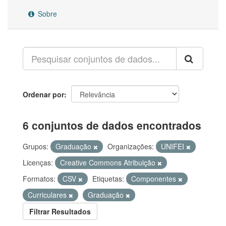
Sobre
Ordenar por
6 conjuntos de dados encontrados
Grupos:
Graduação
Organizações:
UNIFEI
Licenças:
Creative Commons Atribuição
Formatos:
CSV
Etiquetas:
Componentes
Curriculares
Graduação
Filtrar Resultados