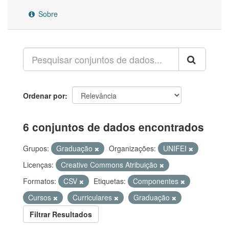
Sobre
Ordenar por
6 conjuntos de dados encontrados
Grupos:
Graduação
Organizações:
UNIFEI
Licenças:
Creative Commons Atribuição
Formatos:
CSV
Etiquetas:
Componentes
Cursos
Curriculares
Graduação
Filtrar Resultados