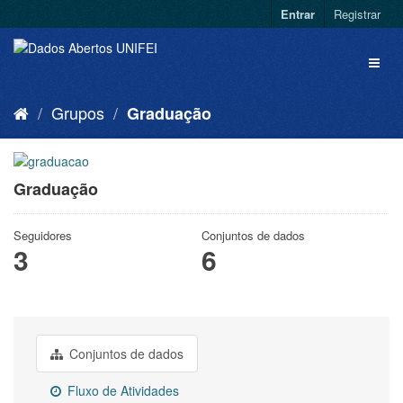
Entrar
Registrar
Grupos
Graduação
Graduação
Seguidores
Conjuntos de dados
3
6
Conjuntos de dados
Fluxo de Atividades