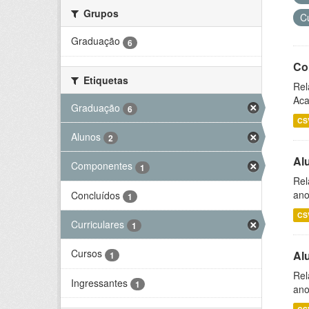
Grupos
C
Graduação
6
Co
Etiquetas
Rel
Aca
Graduação
6
CS
Alunos
2
Al
Componentes
1
Rel
ano
Concluídos
1
CS
Curriculares
1
Cursos
Al
1
Rel
Ingressantes
1
ano