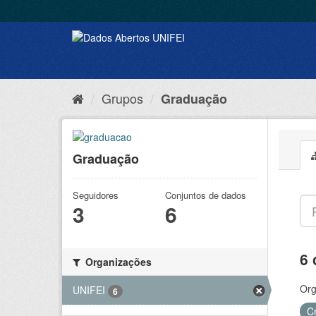
Grupos
Graduação
Graduação
Seguidores
Conjuntos de dados
3
6
6 
Organizações
Org
UNIFEI
6
C