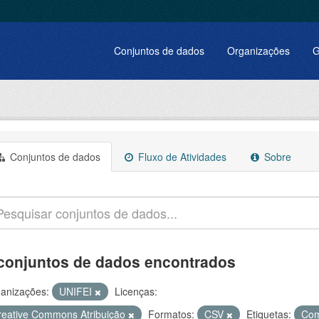
Conjuntos de dados
Organizações
G
Conjuntos de dados
Fluxo de Atividades
Sobre
conjuntos de dados encontrados
anizações:
UNIFEI
Licenças:
reative Commons Atribuição
Formatos:
CSV
Etiquetas:
Co