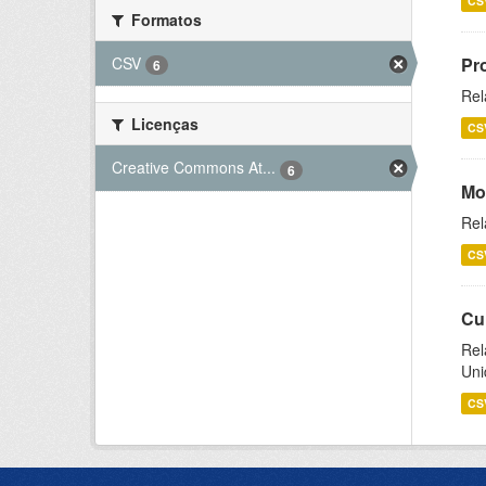
CS
Formatos
CSV
Pr
6
Rel
Licenças
CS
Creative Commons At...
6
Mo
Rel
CS
Cu
Rel
Uni
CS