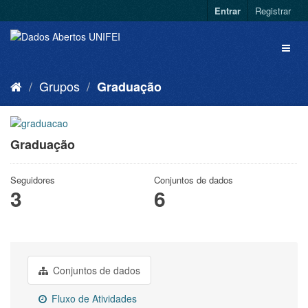
Entrar
Registrar
Grupos
Graduação
Graduação
Seguidores
Conjuntos de dados
3
6
Conjuntos de dados
Fluxo de Atividades