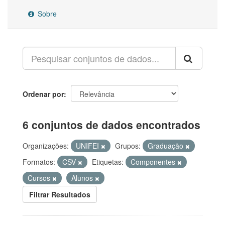
Sobre
Ordenar por
6 conjuntos de dados encontrados
Organizações:
UNIFEI
Grupos:
Graduação
Formatos:
CSV
Etiquetas:
Componentes
Cursos
Alunos
Filtrar Resultados