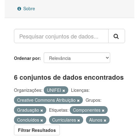
Sobre
Ordenar por
6 conjuntos de dados encontrados
Organizações:
UNIFEI
Licenças:
Creative Commons Atribuição
Grupos:
Graduação
Etiquetas:
Componentes
Concluídos
Curriculares
Alunos
Filtrar Resultados