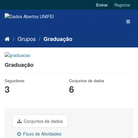
Entrar
Registrar
Grupos
Graduação
Graduação
Seguidores
Conjuntos de dados
3
6
Conjuntos de dados
Fluxo de Atividades