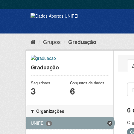
Grupos
Graduação
Graduação
Seguidores
Conjuntos de dados
3
6
6 
Organizações
Org
UNIFEI
6
C