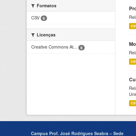
Formatos
Pr
Rel
CSV
6
CS
Licenças
Mo
Creative Commons At...
6
Rel
CS
Cu
Rel
Uni
CS
Campus Prof. José Rodrigues Seabra – Sede