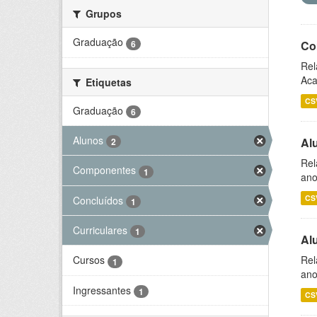
Grupos
Graduação
6
Co
Rel
Aca
Etiquetas
CS
Graduação
6
Alunos
Al
2
Rel
Componentes
1
ano
CS
Concluídos
1
Curriculares
1
Al
Rel
Cursos
1
ano
Ingressantes
1
CS