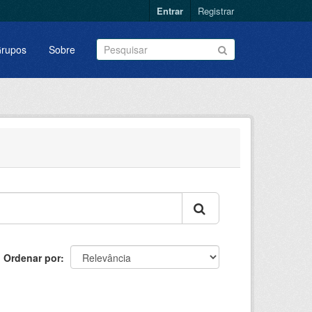
Entrar
Registrar
rupos
Sobre
Ordenar por