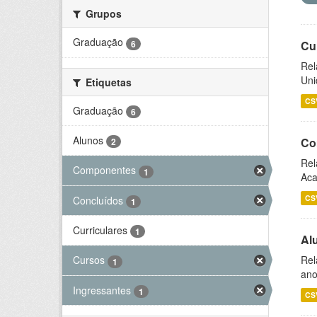
Grupos
Graduação
6
Cu
Rel
Uni
Etiquetas
CS
Graduação
6
Alunos
Co
2
Rel
Componentes
1
Aca
CS
Concluídos
1
Curriculares
1
Al
Rel
Cursos
1
ano
Ingressantes
1
CS