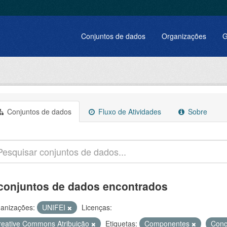
Conjuntos de dados
Organizações
G
Conjuntos de dados
Fluxo de Atividades
Sobre
conjuntos de dados encontrados
anizações:
UNIFEI
Licenças:
reative Commons Atribuição
Etiquetas:
Componentes
Conc