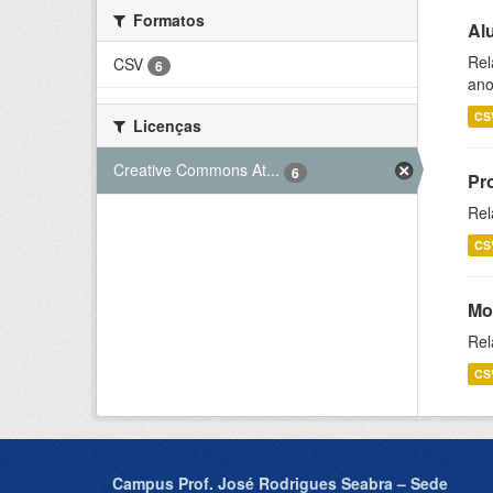
Formatos
Al
Rel
CSV
6
ano
CS
Licenças
Creative Commons At...
6
Pr
Rel
CS
Mo
Rel
CS
Campus Prof. José Rodrigues Seabra – Sede