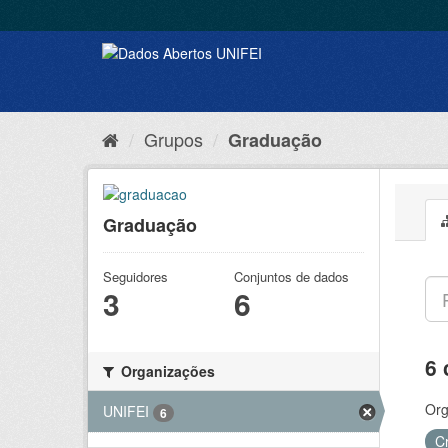
Grupos
Graduação
Graduação
Seguidores
Conjuntos de dados
3
6
6 
Organizações
Org
UNIFEI
6
C