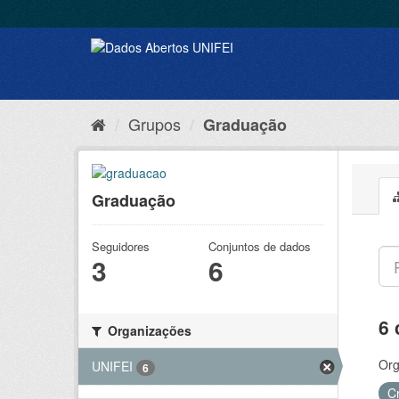
Grupos
Graduação
Graduação
Seguidores
Conjuntos de dados
3
6
6 
Organizações
Org
UNIFEI
6
C