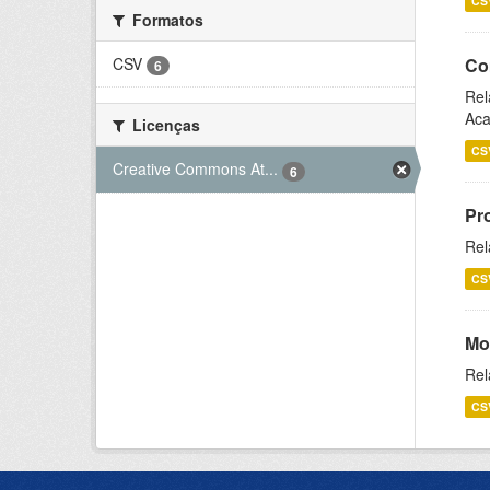
CS
Formatos
CSV
Co
6
Rel
Aca
Licenças
CS
Creative Commons At...
6
Pr
Rel
CS
Mo
Rel
CS