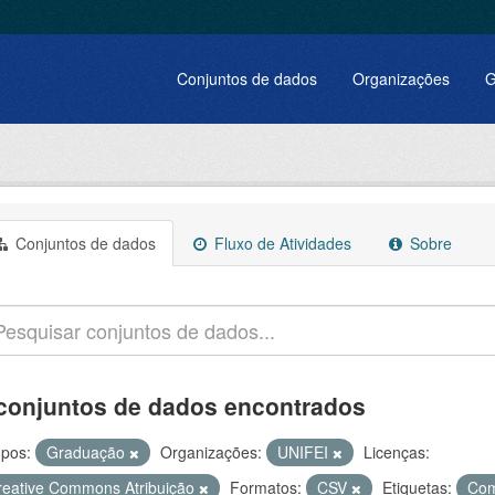
Conjuntos de dados
Organizações
G
Conjuntos de dados
Fluxo de Atividades
Sobre
conjuntos de dados encontrados
pos:
Graduação
Organizações:
UNIFEI
Licenças:
reative Commons Atribuição
Formatos:
CSV
Etiquetas:
Co