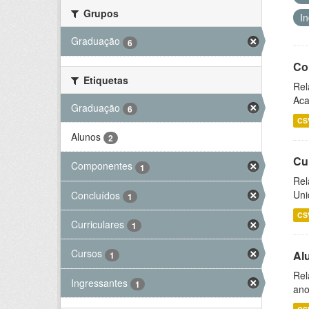
Grupos
I
Graduação
6
Co
Etiquetas
Rel
Aca
Graduação
6
CS
Alunos
2
Cu
Componentes
1
Rel
Uni
Concluídos
1
CS
Curriculares
1
Cursos
Al
1
Rel
Ingressantes
1
ano