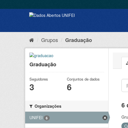
Grupos
Graduação
Graduação
Seguidores
Conjuntos de dados
3
6
6 
Organizações
Gru
UNIFEI
6
C