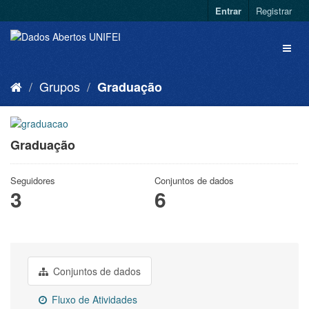
Entrar
Registrar
Grupos
Graduação
Graduação
Seguidores
Conjuntos de dados
3
6
Conjuntos de dados
Fluxo de Atividades