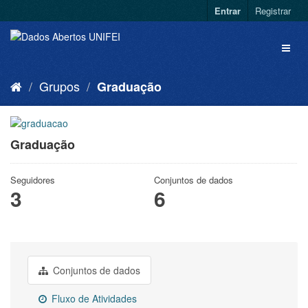
Entrar
Registrar
Grupos
Graduação
Graduação
Seguidores
Conjuntos de dados
3
6
Conjuntos de dados
Fluxo de Atividades