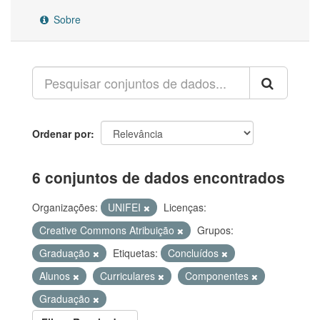
Sobre
Ordenar por
6 conjuntos de dados encontrados
Organizações:
UNIFEI
Licenças:
Creative Commons Atribuição
Grupos:
Graduação
Etiquetas:
Concluídos
Alunos
Curriculares
Componentes
Graduação