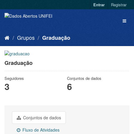
Entrar
Registrar
Grupos
Graduação
Graduação
Seguidores
Conjuntos de dados
3
6
Conjuntos de dados
Fluxo de Atividades