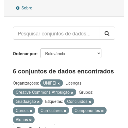
Sobre
Ordenar por
6 conjuntos de dados encontrados
Organizações:
UNIFEI
Licenças:
Creative Commons Atribuição
Grupos:
Graduação
Etiquetas:
Concluídos
Cursos
Curriculares
Componentes
Alunos