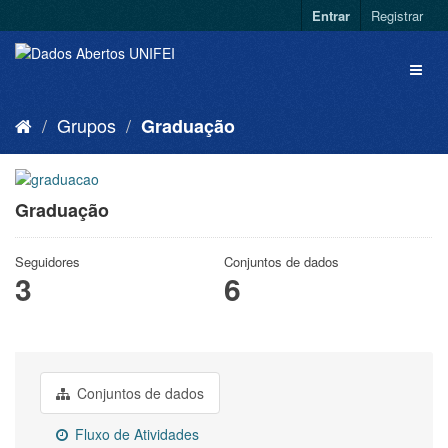
Entrar
Registrar
Grupos
Graduação
Graduação
Seguidores
Conjuntos de dados
3
6
Conjuntos de dados
Fluxo de Atividades