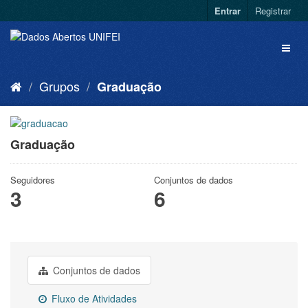
Entrar
Registrar
Grupos
Graduação
Graduação
Seguidores
Conjuntos de dados
3
6
Conjuntos de dados
Fluxo de Atividades