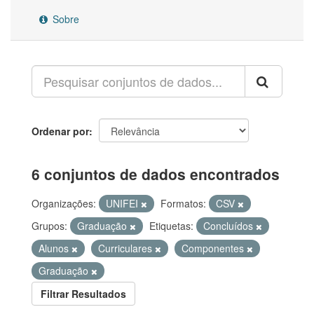
Sobre
Ordenar por
6 conjuntos de dados encontrados
Organizações:
UNIFEI
Formatos:
CSV
Grupos:
Graduação
Etiquetas:
Concluídos
Alunos
Curriculares
Componentes
Graduação
Filtrar Resultados