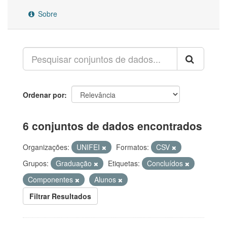
Sobre
Ordenar por
6 conjuntos de dados encontrados
Organizações:
UNIFEI
Formatos:
CSV
Grupos:
Graduação
Etiquetas:
Concluídos
Componentes
Alunos
Filtrar Resultados