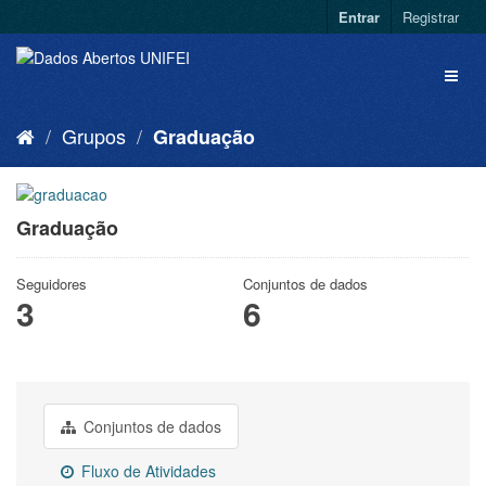
Entrar
Registrar
Grupos
Graduação
Graduação
Seguidores
Conjuntos de dados
3
6
Conjuntos de dados
Fluxo de Atividades