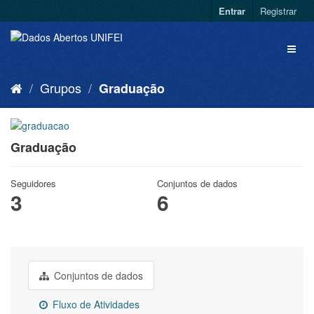
Entrar
Registrar
Grupos
Graduação
Graduação
Seguidores
Conjuntos de dados
3
6
Conjuntos de dados
Fluxo de Atividades