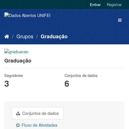
Entrar
Registrar
Grupos
Graduação
Graduação
Seguidores
Conjuntos de dados
3
6
Conjuntos de dados
Fluxo de Atividades