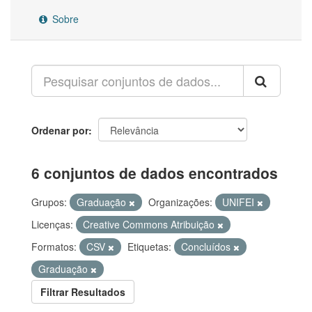
Sobre
Ordenar por
6 conjuntos de dados encontrados
Grupos:
Graduação
Organizações:
UNIFEI
Licenças:
Creative Commons Atribuição
Formatos:
CSV
Etiquetas:
Concluídos
Graduação
Filtrar Resultados