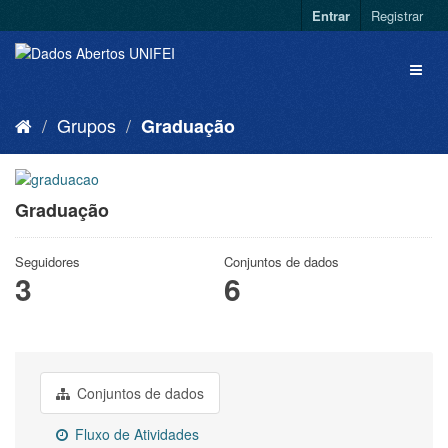
Entrar
Registrar
Grupos
Graduação
Graduação
Seguidores
Conjuntos de dados
3
6
Conjuntos de dados
Fluxo de Atividades