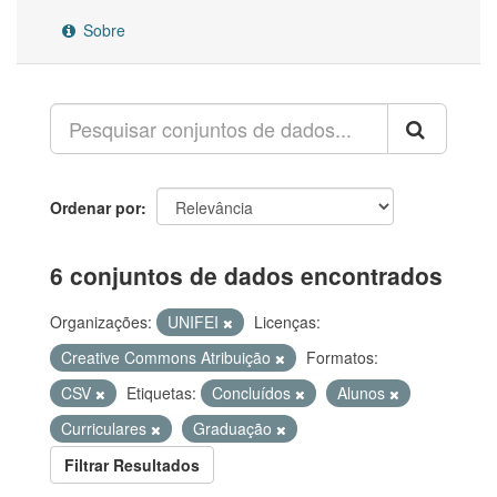
Sobre
Ordenar por
6 conjuntos de dados encontrados
Organizações:
UNIFEI
Licenças:
Creative Commons Atribuição
Formatos:
CSV
Etiquetas:
Concluídos
Alunos
Curriculares
Graduação
Filtrar Resultados