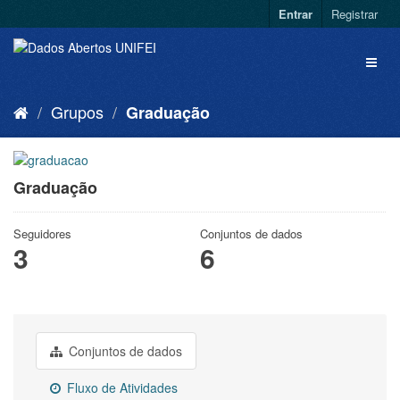
Entrar
Registrar
Grupos
Graduação
Graduação
Seguidores
Conjuntos de dados
3
6
Conjuntos de dados
Fluxo de Atividades