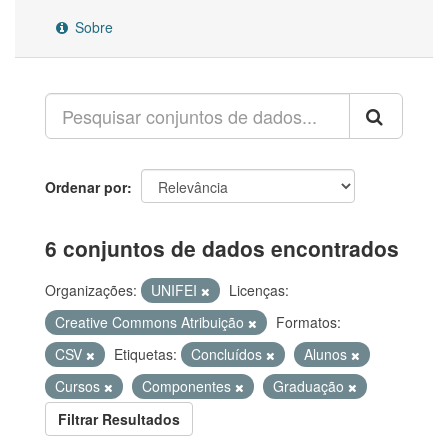
Sobre
Ordenar por
6 conjuntos de dados encontrados
Organizações:
UNIFEI
Licenças:
Creative Commons Atribuição
Formatos:
CSV
Etiquetas:
Concluídos
Alunos
Cursos
Componentes
Graduação
Filtrar Resultados