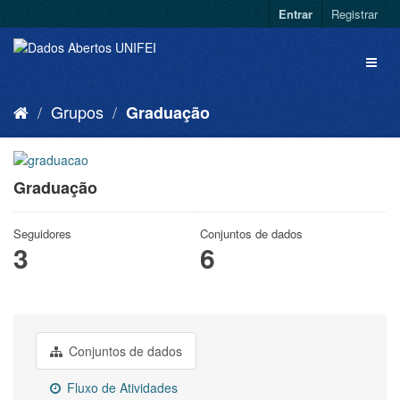
Entrar
Registrar
Grupos
Graduação
Graduação
Seguidores
Conjuntos de dados
3
6
Conjuntos de dados
Fluxo de Atividades