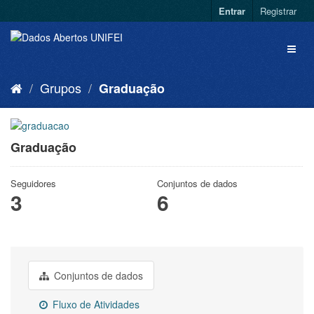
Entrar
Registrar
Grupos
Graduação
Graduação
Seguidores
Conjuntos de dados
3
6
Conjuntos de dados
Fluxo de Atividades