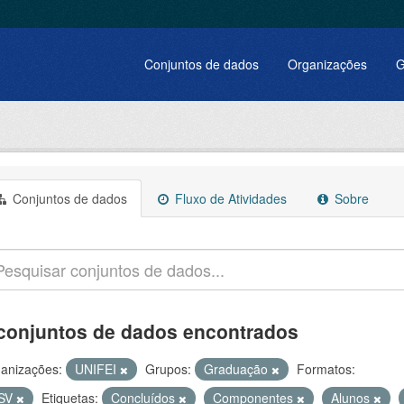
Conjuntos de dados
Organizações
G
Conjuntos de dados
Fluxo de Atividades
Sobre
conjuntos de dados encontrados
anizações:
UNIFEI
Grupos:
Graduação
Formatos:
SV
Etiquetas:
Concluídos
Componentes
Alunos