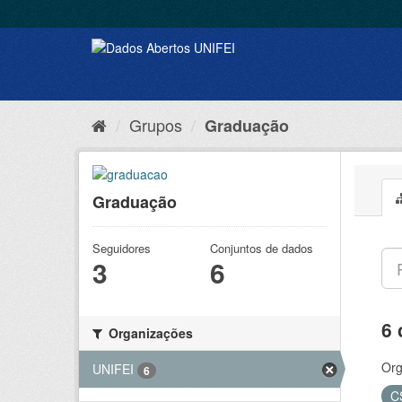
Grupos
Graduação
Graduação
Seguidores
Conjuntos de dados
3
6
6 
Organizações
Org
UNIFEI
6
C