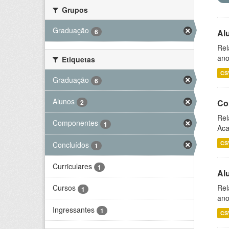
Grupos
Graduação
6
Al
Rel
ano
Etiquetas
CS
Graduação
6
Alunos
Co
2
Rel
Componentes
1
Aca
CS
Concluídos
1
Curriculares
1
Al
Rel
Cursos
1
ano
Ingressantes
1
CS