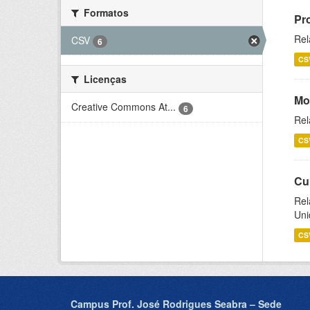
Formatos
Pr
Rel
CSV
6
CS
Licenças
Mo
Creative Commons At...
6
Rel
CS
Cu
Rel
Uni
CS
Campus Prof. José Rodrigues Seabra – Sede