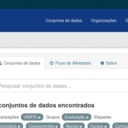
Conjuntos de dados
Organizações
G
Conjuntos de dados
Fluxo de Atividades
Sobre
conjuntos de dados encontrados
anizações:
UNIFEI
Grupos:
Graduação
Etiquetas:
oncluídos
Componentes
Alunos
Cursos
Curric