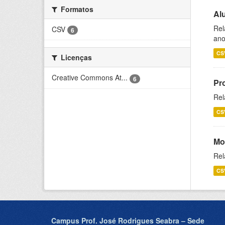
Formatos
Al
Rel
CSV
6
ano
CS
Licenças
Creative Commons At...
6
Pr
Rel
CS
Mo
Rel
CS
Campus Prof. José Rodrigues Seabra – Sede