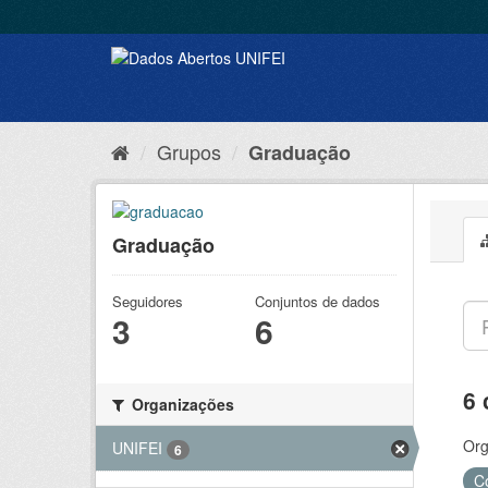
Grupos
Graduação
Graduação
Seguidores
Conjuntos de dados
3
6
6 
Organizações
Org
UNIFEI
6
C