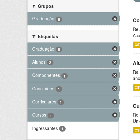
Grupos
Graduação
6
Co
Rel
Aca
Etiquetas
CS
Graduação
6
Alunos
Al
2
Rel
Componentes
1
ano
CS
Concluídos
1
Curriculares
1
Cu
Rel
Cursos
1
Uni
Ingressantes
1
CS