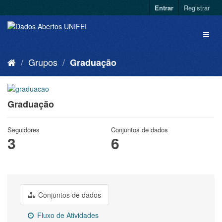
Entrar
Registrar
Grupos
Graduação
Graduação
Seguidores
Conjuntos de dados
3
6
Conjuntos de dados
Fluxo de Atividades