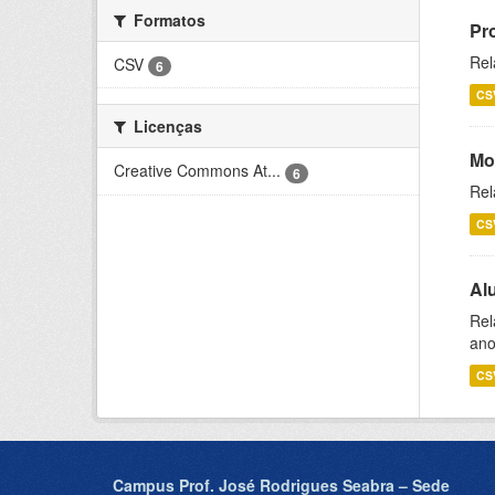
Formatos
Pr
Rel
CSV
6
CS
Licenças
Mo
Creative Commons At...
6
Rel
CS
Al
Rel
ano
CS
Campus Prof. José Rodrigues Seabra – Sede