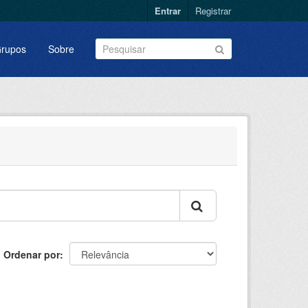
Entrar
Registrar
rupos
Sobre
Ordenar por