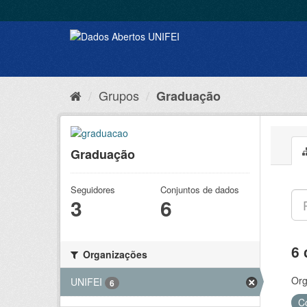
Grupos
Graduação
Graduação
Seguidores
Conjuntos de dados
3
6
6 
Organizações
Org
UNIFEI
6
C