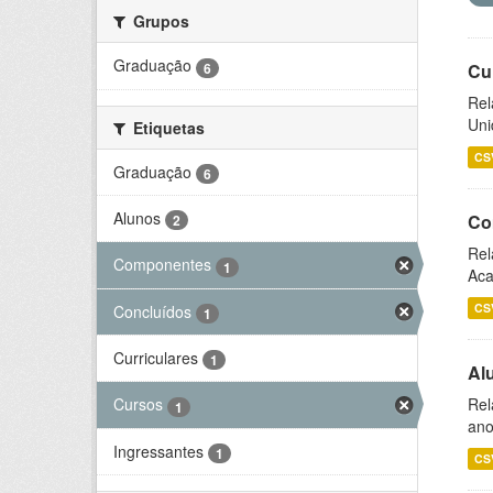
Grupos
Graduação
6
Cu
Rel
Uni
Etiquetas
CS
Graduação
6
Alunos
Co
2
Rel
Componentes
1
Aca
CS
Concluídos
1
Curriculares
1
Al
Rel
Cursos
1
ano
Ingressantes
1
CS