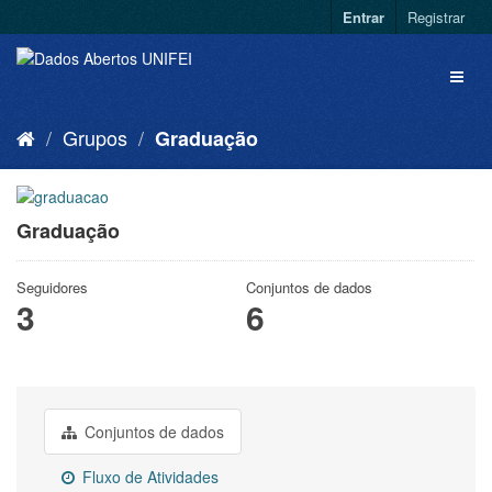
Entrar
Registrar
Grupos
Graduação
Graduação
Seguidores
Conjuntos de dados
3
6
Conjuntos de dados
Fluxo de Atividades