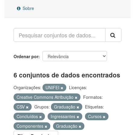
Sobre
Ordenar por
6 conjuntos de dados encontrados
Organizações:
UNIFEI
Licenças:
Creative Commons Atribuição
Formatos:
CSV
Grupos:
Graduação
Etiquetas:
Concluídos
Ingressantes
Cursos
Componentes
Graduação