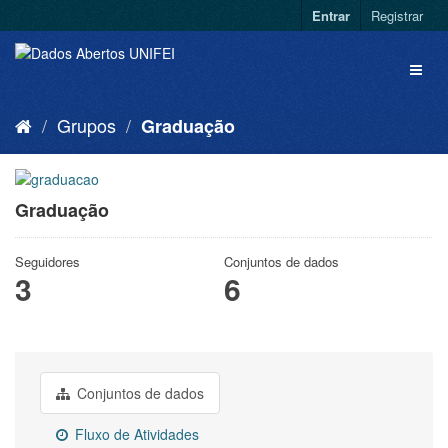
Entrar
Registrar
Grupos
Graduação
Graduação
Seguidores
Conjuntos de dados
3
6
Conjuntos de dados
Fluxo de Atividades