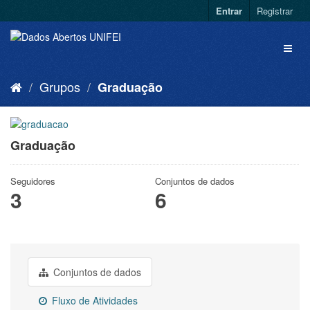
Entrar
Registrar
Grupos
Graduação
Graduação
Seguidores
Conjuntos de dados
3
6
Conjuntos de dados
Fluxo de Atividades