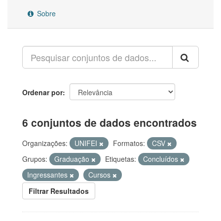
Sobre
Ordenar por
6 conjuntos de dados encontrados
Organizações:
UNIFEI
Formatos:
CSV
Grupos:
Graduação
Etiquetas:
Concluídos
Ingressantes
Cursos
Filtrar Resultados