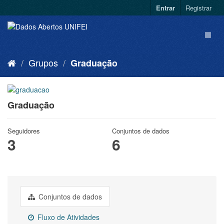
Entrar
Registrar
Grupos
Graduação
Graduação
Seguidores
Conjuntos de dados
3
6
Conjuntos de dados
Fluxo de Atividades