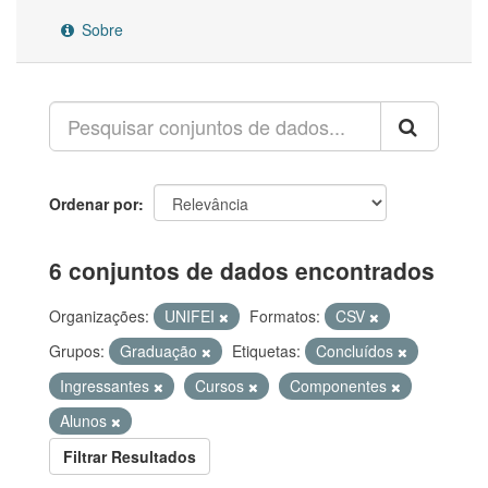
Sobre
Ordenar por
6 conjuntos de dados encontrados
Organizações:
UNIFEI
Formatos:
CSV
Grupos:
Graduação
Etiquetas:
Concluídos
Ingressantes
Cursos
Componentes
Alunos
Filtrar Resultados